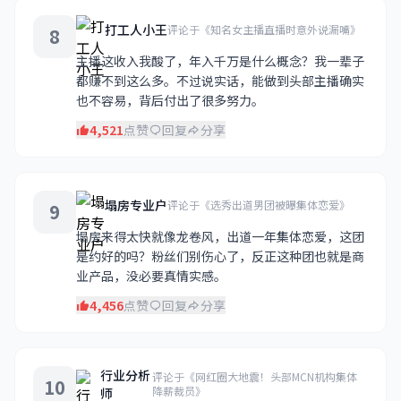
打工人小王
评论于《知名女主播直播时意外说漏嘴》
8
主播这收入我酸了，年入千万是什么概念？我一辈子
都赚不到这么多。不过说实话，能做到头部主播确实
也不容易，背后付出了很多努力。
4,521
点赞
回复
分享
塌房专业户
评论于《选秀出道男团被曝集体恋爱》
9
塌房来得太快就像龙卷风，出道一年集体恋爱，这团
是约好的吗？粉丝们别伤心了，反正这种团也就是商
业产品，没必要真情实感。
4,456
点赞
回复
分享
行业分析
评论于《网红圈大地震！头部MCN机构集体
10
降薪裁员》
师