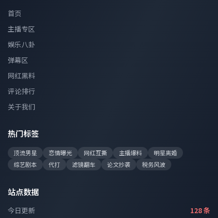
首页
主播专区
娱乐八卦
弹幕区
网红黑料
评论排行
关于我们
热门标签
顶流男星
恋情曝光
网红互撕
主播爆料
明星离婚
综艺剧本
代打
滤镜翻车
论文抄袭
税务风波
站点数据
今日更新
128 条