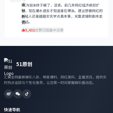
MCN泡沫终于破了，活该。前几年网红经济疯狂扩
张，现在潮水退去才知道谁在裸泳。建议想做网红的
年轻人还是踏踏实实学点真本事，光靠滤镜和剧本走
不远。
5,432
点赞
回复
分享
51原创
汇聚全网最新娱乐八卦、明星爆料、网红黑料、主播资讯，提供实
时热点追踪与个性化推荐，让您第一时间掌握娱乐圈动态。
快速导航