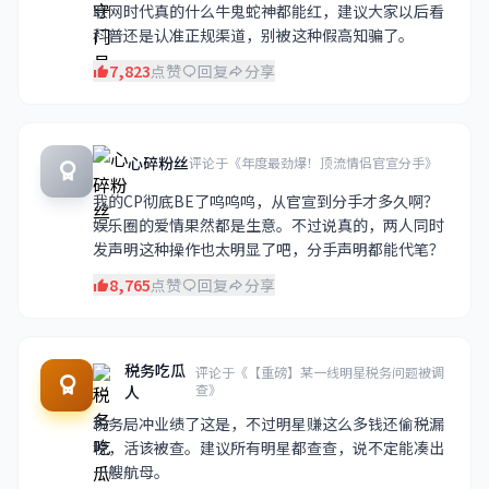
联网时代真的什么牛鬼蛇神都能红，建议大家以后看
科普还是认准正规渠道，别被这种假高知骗了。
7,823
点赞
回复
分享
心碎粉丝
评论于《年度最劲爆！顶流情侣官宣分手》
我的CP彻底BE了呜呜呜，从官宣到分手才多久啊？
娱乐圈的爱情果然都是生意。不过说真的，两人同时
发声明这种操作也太明显了吧，分手声明都能代笔？
8,765
点赞
回复
分享
税务吃瓜
评论于《【重磅】某一线明星税务问题被调
查》
人
税务局冲业绩了这是，不过明星赚这么多钱还偷税漏
税，活该被查。建议所有明星都查查，说不定能凑出
一艘航母。