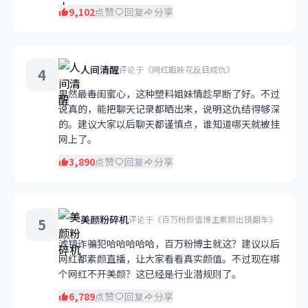
9,102
点赞
回复
分享
人间清醒
评论于《网红姐妹花反目成仇》
4
果然最毒闺蜜心，这种塑料姐妹情趁早断了好。不过
说真的，能把聊天记录都晒出来，说明这仇结得够深
的。建议大家以后聊天都谨慎点，谁知道哪天就被挂
网上了。
3,890
点赞
回复
分享
美颜粉碎机
评论于《百万粉颜值博主素颜出镜翻车》
5
滤镜诈骗犯哈哈哈哈哈，百万粉博主就这？建议以后
网红都素颜直播，让大家看看真实颜值。不过现在哪
个网红不开美颜？这已经是行业潜规则了。
6,789
点赞
回复
分享