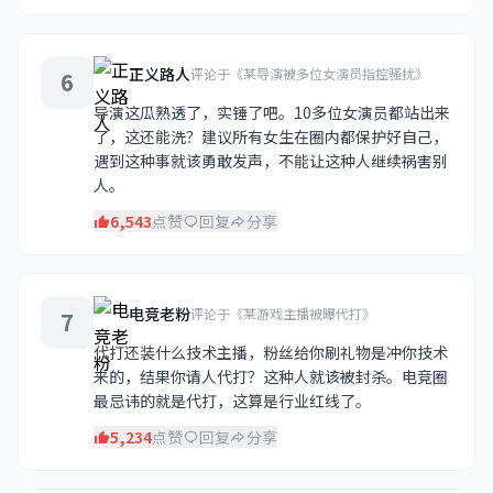
正义路人
评论于《某导演被多位女演员指控骚扰》
6
导演这瓜熟透了，实锤了吧。10多位女演员都站出来
了，这还能洗？建议所有女生在圈内都保护好自己，
遇到这种事就该勇敢发声，不能让这种人继续祸害别
人。
6,543
点赞
回复
分享
电竞老粉
评论于《某游戏主播被曝代打》
7
代打还装什么技术主播，粉丝给你刷礼物是冲你技术
来的，结果你请人代打？这种人就该被封杀。电竞圈
最忌讳的就是代打，这算是行业红线了。
5,234
点赞
回复
分享