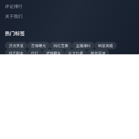
评论排行
关于我们
热门标签
顶流男星
恋情曝光
网红互撕
主播爆料
明星离婚
综艺剧本
代打
滤镜翻车
论文抄袭
税务风波
站点数据
今日更新
128 条
累计爆料
8,520 条
在线吃瓜
2,340 人
总访问量
1.2亿+