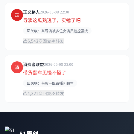
正义路人
2026-05-08 22:30
正
导演这瓜熟透了，实锤了吧
关联：某导演被多位女演员指控骚扰
6,543
回复
转发
消费者联盟
2026-05-08 23:00
消
带货翻车见怪不怪了
关联：带货一姐直播间翻车
4,321
回复
转发
51原创