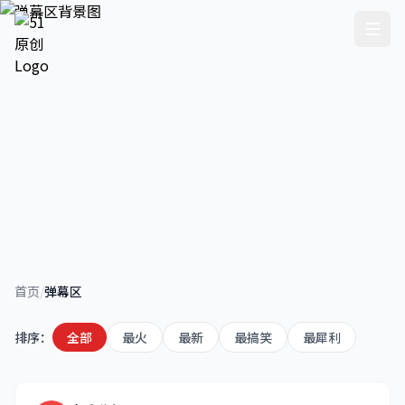
弹幕区
首页
/
弹幕区
实时弹幕热评精选，汇聚网友最犀利、最一针见血的
评论
排序：
全部
最火
最新
最搞笑
最犀利