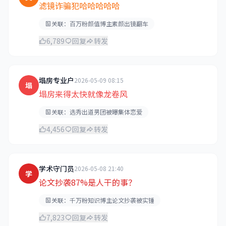
滤镜诈骗犯哈哈哈哈哈
关联：百万粉颜值博主素颜出镜翻车
6,789
回复
转发
塌房专业户
2026-05-09 08:15
塌
塌房来得太快就像龙卷风
关联：选秀出道男团被曝集体恋爱
4,456
回复
转发
学术守门员
2026-05-08 21:40
学
论文抄袭87%是人干的事？
关联：千万粉知识博主论文抄袭被实锤
7,823
回复
转发