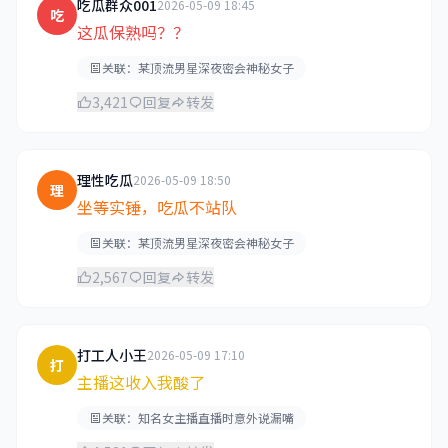
吃瓜群众001
2026-05-09 18:45
吃
这瓜保熟吗？？
关联：某顶流男星深夜密会神秘女子
3,421
回复
转发
理性吃瓜
2026-05-09 18:50
理
坐等实锤，吃瓜不站队
关联：某顶流男星深夜密会神秘女子
2,567
回复
转发
打工人小王
2026-05-09 17:10
打
主播这收入我酸了
关联：知名女主播直播时意外说漏嘴