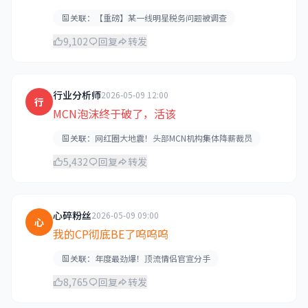
关联：【重磅】某一线明星税务问题被调查
9,102
回复
转发
行业分析师
2026-05-09 12:00
行
MCN泡沫终于破了，活该
关联：网红圈大地震！头部MCN机构集体降薪裁员
5,432
回复
转发
心碎粉丝
2026-05-09 09:00
心
我的CP彻底BE了呜呜呜
关联：年度最劲爆！顶流情侣官宣分手
8,765
回复
转发