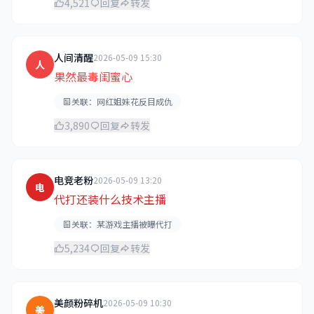
4,521
回复
转发
人间清醒
2026-05-09 15:30
人
果然最毒闺蜜心
关联：网红姐妹花反目成仇
3,890
回复
转发
电竞老粉
2026-05-09 13:20
电
代打还装什么技术主播
关联：某游戏主播被曝代打
5,234
回复
转发
美颜粉碎机
2026-05-09 10:30
美