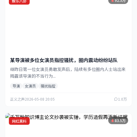
92.3万
娱乐八卦
某导演被多位女演员指控骚扰，圈内震动纷纷站队
继昨日第一位女演员勇敢发声后，陆续有多位圈内人士站出来
揭露该导演的不当行为...
导演
女演员
骚扰指控
正义之声
2026-05-08 20:05
1.0万
83.5万
网红黑料