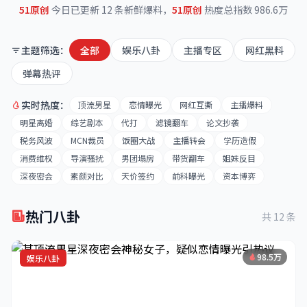
51原创
今日已更新 12 条新鲜爆料，
51原创
热度总指数 986.6万
主题筛选：
全部
娱乐八卦
主播专区
网红黑料
弹幕热评
实时热度：
顶流男星
恋情曝光
网红互撕
主播爆料
明星离婚
综艺剧本
代打
滤镜翻车
论文抄袭
税务风波
MCN裁员
饭圈大战
主播转会
学历造假
消费维权
导演骚扰
男团塌房
带货翻车
姐妹反目
深夜密会
素颜对比
天价签约
前科曝光
资本博弈
热门八卦
共 12 条
98.5万
娱乐八卦