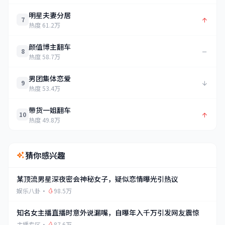
明星夫妻分居
7
热度 61.2万
颜值博主翻车
8
热度 58.7万
男团集体恋爱
9
热度 53.4万
带货一姐翻车
10
热度 49.8万
猜你感兴趣
某顶流男星深夜密会神秘女子，疑似恋情曝光引热议
娱乐八卦
·
98.5万
知名女主播直播时意外说漏嘴，自曝年入千万引发网友震惊
主播专区
·
87.6万