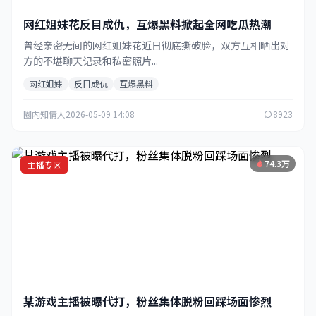
网红姐妹花反目成仇，互爆黑料掀起全网吃瓜热潮
曾经亲密无间的网红姐妹花近日彻底撕破脸，双方互相晒出对
方的不堪聊天记录和私密照片...
网红姐妹
反目成仇
互爆黑料
圈内知情人
2026-05-09 14:08
8923
74.3万
主播专区
某游戏主播被曝代打，粉丝集体脱粉回踩场面惨烈