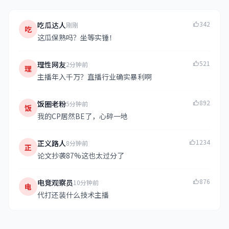
342
吃瓜达人
刚刚
吃
这瓜保熟吗？坐等实锤！
521
理性网友
2分钟前
理
主播年入千万？直播行业确实暴利啊
892
饭圈老粉
5分钟前
饭
我的CP居然BE了，心碎一地
1234
正义路人
8分钟前
正
论文抄袭87%这也太过分了
876
电竞观察员
10分钟前
电
代打还装什么技术主播