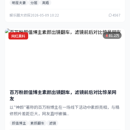
明星夫妻
分居
离婚
娱乐圈大侦探
2026-05-09 10:22
4567
81.2万
网红黑料
百万粉颜值博主素颜出镜翻车，滤镜前后对比惊呆网
友
以"神颜"著称的百万粉博主在一场线下活动中素颜亮相，与精
修照片差距巨大，网友直呼被骗...
颜值博主
素颜翻车
滤镜