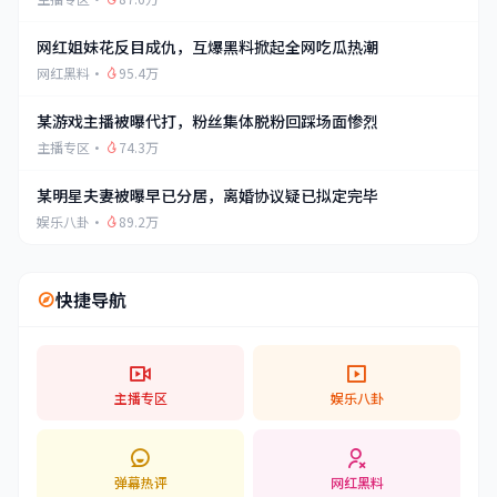
网红姐妹花反目成仇，互爆黑料掀起全网吃瓜热潮
网红黑料
·
95.4万
某游戏主播被曝代打，粉丝集体脱粉回踩场面惨烈
主播专区
·
74.3万
某明星夫妻被曝早已分居，离婚协议疑已拟定完毕
娱乐八卦
·
89.2万
快捷导航
主播专区
娱乐八卦
弹幕热评
网红黑料