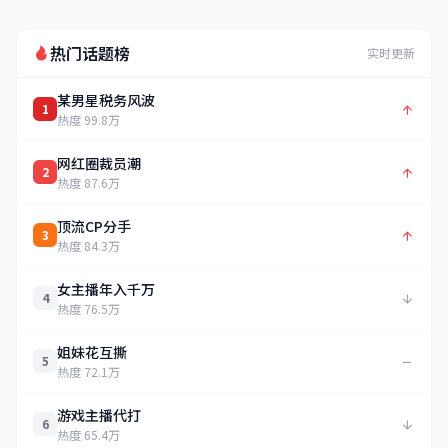
热门话题榜
实时更新
某男星税务风波
1
热度 99.8万
网红圈裁员潮
2
热度 87.6万
顶流CP分手
3
热度 84.3万
女主播年入千万
4
热度 76.5万
姐妹花互撕
5
热度 72.1万
游戏主播代打
6
热度 65.4万